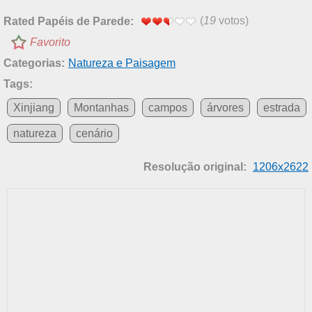
(
19
votos)
Rated Papéis de Parede:
Favorito
Categorias:
Natureza e Paisagem
Tags:
Xinjiang
Montanhas
campos
árvores
estrada
natureza
cenário
Resolução original:
1206x2622