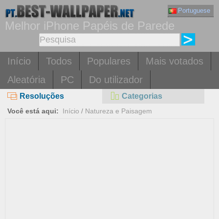
Portuguese
Melhor iPhone Papéis de Parede
Início
Todos
Populares
Mais votados
Aleatória
PC
Do utilizador
Resoluções
Categorias
Você está aqui:
Início
/
Natureza e Paisagem