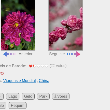
Anterior
Seguinte
(
11
votos)
éis de Parede:
ito
:
Viagens e Mundial
,
China
l
Lago
Gelo
Park
árvores
lo
Pequim