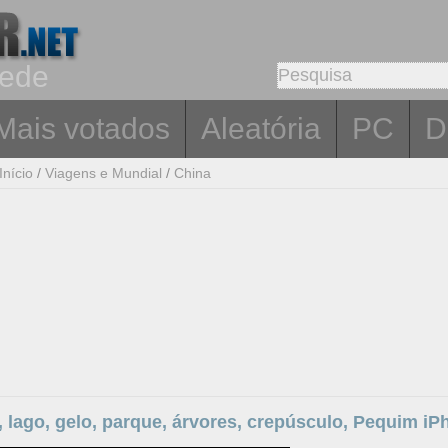
rede
Mais votados
Aleatória
PC
D
Início
/
Viagens e Mundial
/
China
, lago, gelo, parque, árvores, crepúsculo, Pequim i