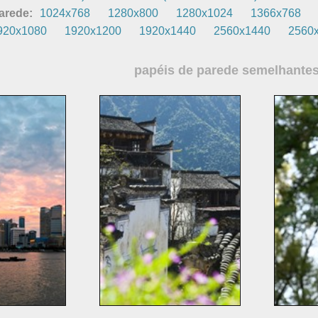
arede:
1024x768
1280x800
1280x1024
1366x768
920x1080
1920x1200
1920x1440
2560x1440
2560
papéis de parede semelhante