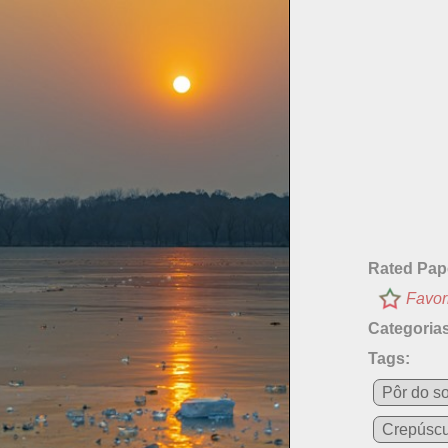
Rated Pap
Favor
Categorias
Tags:
Pôr do so
Crepúscu