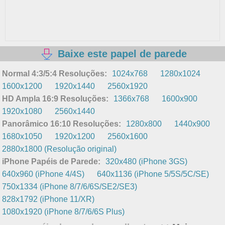
Baixe este papel de parede
Normal 4:3/5:4 Resoluções:
1024x768
1280x1024
1600x1200
1920x1440
2560x1920
HD Ampla 16:9 Resoluções:
1366x768
1600x900
1920x1080
2560x1440
Panorâmico 16:10 Resoluções:
1280x800
1440x900
1680x1050
1920x1200
2560x1600
2880x1800 (Resolução original)
iPhone Papéis de Parede:
320x480 (iPhone 3GS)
640x960 (iPhone 4/4S)
640x1136 (iPhone 5/5S/5C/SE)
750x1334 (iPhone 8/7/6/6S/SE2/SE3)
828x1792 (iPhone 11/XR)
1080x1920 (iPhone 8/7/6/6S Plus)