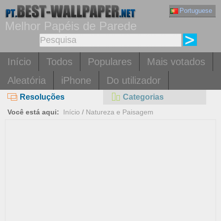
Portuguese
Melhor Papéis de Parede
Início
Todos
Populares
Mais votados
Aleatória
iPhone
Do utilizador
Resoluções
Categorias
Você está aqui:
Início
/
Natureza e Paisagem