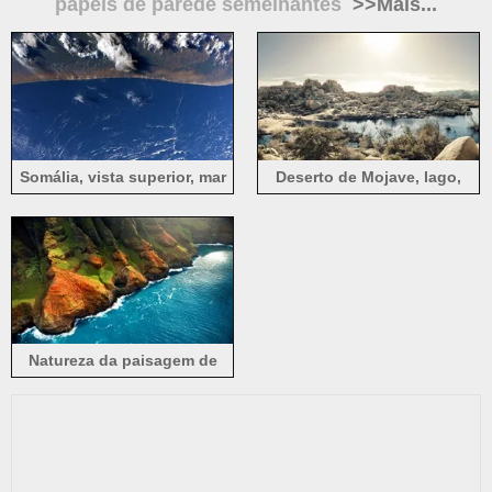
papéis de parede semelhantes
>>Mais...
Somália, vista superior, mar
Deserto de Mojave, lago,
azul, nuvens
grama, rochas, Joshua Tree
National Park, Califórnia,
EUA
Natureza da paisagem de
água do mar ondas praia